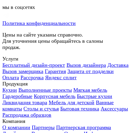
мы в соцсетях
Политика конфиденциальности
Цены на сайте указаны справочно.
Для уточнения цены обращайтесь в салоны
продаж.
Услуги
Бесплатный дизайн-проект
Вызов дизайнера
Доставка
Вызов замерщика
Гарантия
Защита от подделки
Оплата
Рассрочка
Яндекс сплит
Продукция
Кухни
Выполненные проекты
Мягкая мебель
Гардеробные
Корпусная мебель
Быстрые кухни
Ликвидация товара
Мебель для детской
Ванные
комнаты
Столы и стулья
Бытовая техника
Аксессуары
Распродажа образцов
Компания
О компании
Партнеры
Партнерская программа