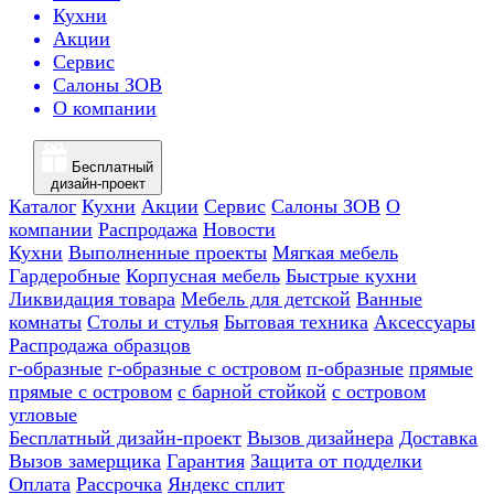
Кухни
Акции
Сервис
Салоны ЗОВ
О компании
Бесплатный
дизайн-проект
Каталог
Кухни
Акции
Сервис
Салоны ЗОВ
О
компании
Распродажа
Новости
Кухни
Выполненные проекты
Мягкая мебель
Гардеробные
Корпусная мебель
Быстрые кухни
Ликвидация товара
Мебель для детской
Ванные
комнаты
Столы и стулья
Бытовая техника
Аксессуары
Распродажа образцов
г-образные
г-образные с островом
п-образные
прямые
прямые с островом
с барной стойкой
с островом
угловые
Бесплатный дизайн-проект
Вызов дизайнера
Доставка
Вызов замерщика
Гарантия
Защита от подделки
Оплата
Рассрочка
Яндекс сплит