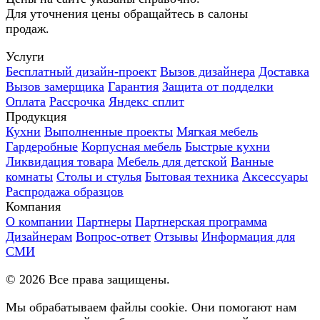
Для уточнения цены обращайтесь в салоны
продаж.
Услуги
Бесплатный дизайн-проект
Вызов дизайнера
Доставка
Вызов замерщика
Гарантия
Защита от подделки
Оплата
Рассрочка
Яндекс сплит
Продукция
Кухни
Выполненные проекты
Мягкая мебель
Гардеробные
Корпусная мебель
Быстрые кухни
Ликвидация товара
Мебель для детской
Ванные
комнаты
Столы и стулья
Бытовая техника
Аксессуары
Распродажа образцов
Компания
О компании
Партнеры
Партнерская программа
Дизайнерам
Вопрос-ответ
Отзывы
Информация для
СМИ
©
2026
Все права защищены.
Мы обрабатываем файлы cookie. Они помогают нам