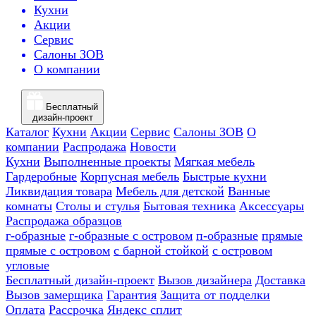
Кухни
Акции
Сервис
Салоны ЗОВ
О компании
Бесплатный
дизайн-проект
Каталог
Кухни
Акции
Сервис
Салоны ЗОВ
О
компании
Распродажа
Новости
Кухни
Выполненные проекты
Мягкая мебель
Гардеробные
Корпусная мебель
Быстрые кухни
Ликвидация товара
Мебель для детской
Ванные
комнаты
Столы и стулья
Бытовая техника
Аксессуары
Распродажа образцов
г-образные
г-образные с островом
п-образные
прямые
прямые с островом
с барной стойкой
с островом
угловые
Бесплатный дизайн-проект
Вызов дизайнера
Доставка
Вызов замерщика
Гарантия
Защита от подделки
Оплата
Рассрочка
Яндекс сплит