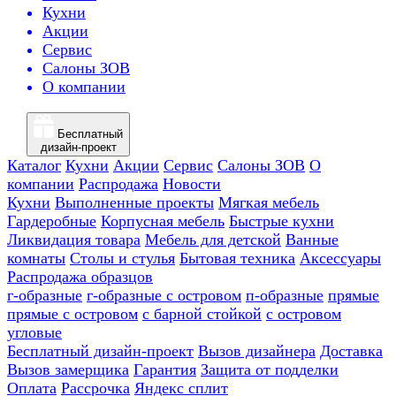
Кухни
Акции
Сервис
Салоны ЗОВ
О компании
Бесплатный
дизайн-проект
Каталог
Кухни
Акции
Сервис
Салоны ЗОВ
О
компании
Распродажа
Новости
Кухни
Выполненные проекты
Мягкая мебель
Гардеробные
Корпусная мебель
Быстрые кухни
Ликвидация товара
Мебель для детской
Ванные
комнаты
Столы и стулья
Бытовая техника
Аксессуары
Распродажа образцов
г-образные
г-образные с островом
п-образные
прямые
прямые с островом
с барной стойкой
с островом
угловые
Бесплатный дизайн-проект
Вызов дизайнера
Доставка
Вызов замерщика
Гарантия
Защита от подделки
Оплата
Рассрочка
Яндекс сплит