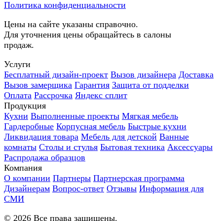
Политика конфиденциальности
Цены на сайте указаны справочно.
Для уточнения цены обращайтесь в салоны
продаж.
Услуги
Бесплатный дизайн-проект
Вызов дизайнера
Доставка
Вызов замерщика
Гарантия
Защита от подделки
Оплата
Рассрочка
Яндекс сплит
Продукция
Кухни
Выполненные проекты
Мягкая мебель
Гардеробные
Корпусная мебель
Быстрые кухни
Ликвидация товара
Мебель для детской
Ванные
комнаты
Столы и стулья
Бытовая техника
Аксессуары
Распродажа образцов
Компания
О компании
Партнеры
Партнерская программа
Дизайнерам
Вопрос-ответ
Отзывы
Информация для
СМИ
©
2026
Все права защищены.