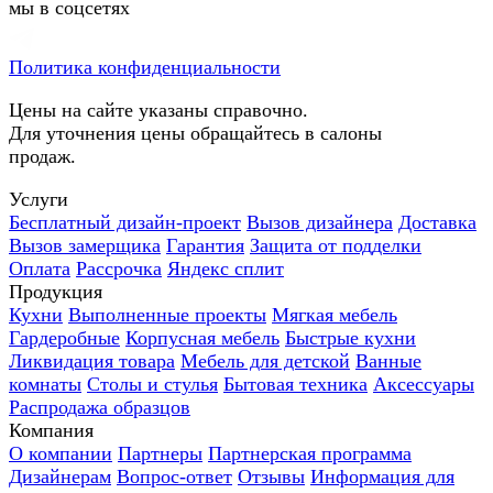
мы в соцсетях
Политика конфиденциальности
Цены на сайте указаны справочно.
Для уточнения цены обращайтесь в салоны
продаж.
Услуги
Бесплатный дизайн-проект
Вызов дизайнера
Доставка
Вызов замерщика
Гарантия
Защита от подделки
Оплата
Рассрочка
Яндекс сплит
Продукция
Кухни
Выполненные проекты
Мягкая мебель
Гардеробные
Корпусная мебель
Быстрые кухни
Ликвидация товара
Мебель для детской
Ванные
комнаты
Столы и стулья
Бытовая техника
Аксессуары
Распродажа образцов
Компания
О компании
Партнеры
Партнерская программа
Дизайнерам
Вопрос-ответ
Отзывы
Информация для