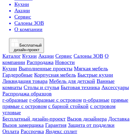
Кухни
Акции
Сервис
Салоны ЗОВ
О компании
Бесплатный
дизайн-проект
Каталог
Кухни
Акции
Сервис
Салоны ЗОВ
О
компании
Распродажа
Новости
Кухни
Выполненные проекты
Мягкая мебель
Гардеробные
Корпусная мебель
Быстрые кухни
Ликвидация товара
Мебель для детской
Ванные
комнаты
Столы и стулья
Бытовая техника
Аксессуары
Распродажа образцов
г-образные
г-образные с островом
п-образные
прямые
прямые с островом
с барной стойкой
с островом
угловые
Бесплатный дизайн-проект
Вызов дизайнера
Доставка
Вызов замерщика
Гарантия
Защита от подделки
Оплата
Рассрочка
Яндекс сплит