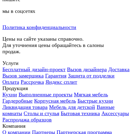
мы в соцсетях
Политика конфиденциальности
Цены на сайте указаны справочно.
Для уточнения цены обращайтесь в салоны
продаж.
Услуги
Бесплатный дизайн-проект
Вызов дизайнера
Доставка
Вызов замерщика
Гарантия
Защита от подделки
Оплата
Рассрочка
Яндекс сплит
Продукция
Кухни
Выполненные проекты
Мягкая мебель
Гардеробные
Корпусная мебель
Быстрые кухни
Ликвидация товара
Мебель для детской
Ванные
комнаты
Столы и стулья
Бытовая техника
Аксессуары
Распродажа образцов
Компания
О компании
Партнеры
Партнерская программа