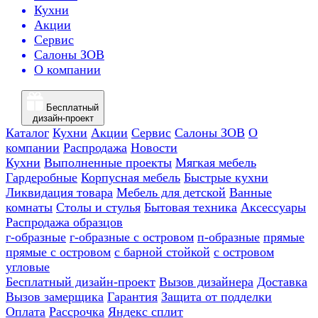
Кухни
Акции
Сервис
Салоны ЗОВ
О компании
Бесплатный
дизайн-проект
Каталог
Кухни
Акции
Сервис
Салоны ЗОВ
О
компании
Распродажа
Новости
Кухни
Выполненные проекты
Мягкая мебель
Гардеробные
Корпусная мебель
Быстрые кухни
Ликвидация товара
Мебель для детской
Ванные
комнаты
Столы и стулья
Бытовая техника
Аксессуары
Распродажа образцов
г-образные
г-образные с островом
п-образные
прямые
прямые с островом
с барной стойкой
с островом
угловые
Бесплатный дизайн-проект
Вызов дизайнера
Доставка
Вызов замерщика
Гарантия
Защита от подделки
Оплата
Рассрочка
Яндекс сплит