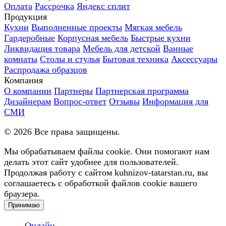
Оплата
Рассрочка
Яндекс сплит
Продукция
Кухни
Выполненные проекты
Мягкая мебель
Гардеробные
Корпусная мебель
Быстрые кухни
Ликвидация товара
Мебель для детской
Ванные
комнаты
Столы и стулья
Бытовая техника
Аксессуары
Распродажа образцов
Компания
О компании
Партнеры
Партнерская программа
Дизайнерам
Вопрос-ответ
Отзывы
Информация для
СМИ
©
2026
Все права защищены.
Мы обрабатываем файлы cookie. Они помогают нам
делать этот сайт удобнее для пользователей.
Продолжая работу с сайтом kuhnizov-tatarstan.ru, вы
соглашаетесь с обработкой файлов cookie вашего
браузера.
Принимаю
Онлайн