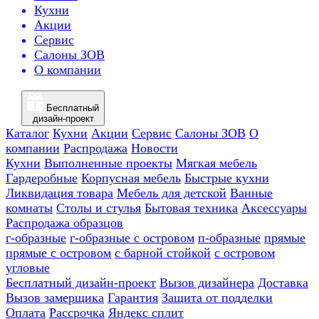
Кухни
Акции
Сервис
Салоны ЗОВ
О компании
Бесплатный
дизайн-проект
Каталог
Кухни
Акции
Сервис
Салоны ЗОВ
О
компании
Распродажа
Новости
Кухни
Выполненные проекты
Мягкая мебель
Гардеробные
Корпусная мебель
Быстрые кухни
Ликвидация товара
Мебель для детской
Ванные
комнаты
Столы и стулья
Бытовая техника
Аксессуары
Распродажа образцов
г-образные
г-образные с островом
п-образные
прямые
прямые с островом
с барной стойкой
с островом
угловые
Бесплатный дизайн-проект
Вызов дизайнера
Доставка
Вызов замерщика
Гарантия
Защита от подделки
Оплата
Рассрочка
Яндекс сплит