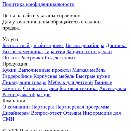
Политика конфиденциальности
Цены на сайте указаны справочно.
Для уточнения цены обращайтесь в салоны
продаж.
Услуги
Бесплатный дизайн-проект
Вызов дизайнера
Доставка
Вызов замерщика
Гарантия
Защита от подделки
Оплата
Рассрочка
Яндекс сплит
Продукция
Кухни
Выполненные проекты
Мягкая мебель
Гардеробные
Корпусная мебель
Быстрые кухни
Ликвидация товара
Мебель для детской
Ванные
комнаты
Столы и стулья
Бытовая техника
Аксессуары
Распродажа образцов
Компания
О компании
Партнеры
Партнерская программа
Дизайнерам
Вопрос-ответ
Отзывы
Информация для
СМИ
©
2026
Все права защищены.