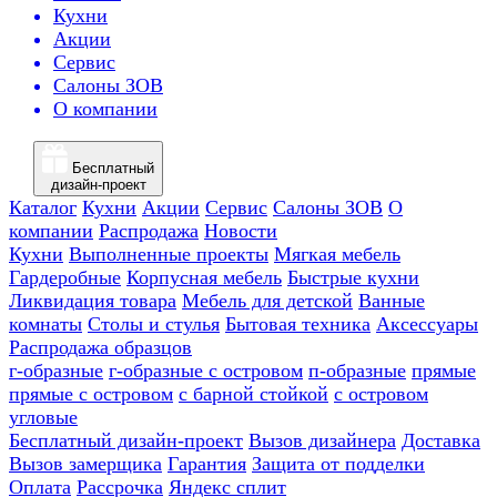
Кухни
Акции
Сервис
Салоны ЗОВ
О компании
Бесплатный
дизайн-проект
Каталог
Кухни
Акции
Сервис
Салоны ЗОВ
О
компании
Распродажа
Новости
Кухни
Выполненные проекты
Мягкая мебель
Гардеробные
Корпусная мебель
Быстрые кухни
Ликвидация товара
Мебель для детской
Ванные
комнаты
Столы и стулья
Бытовая техника
Аксессуары
Распродажа образцов
г-образные
г-образные с островом
п-образные
прямые
прямые с островом
с барной стойкой
с островом
угловые
Бесплатный дизайн-проект
Вызов дизайнера
Доставка
Вызов замерщика
Гарантия
Защита от подделки
Оплата
Рассрочка
Яндекс сплит