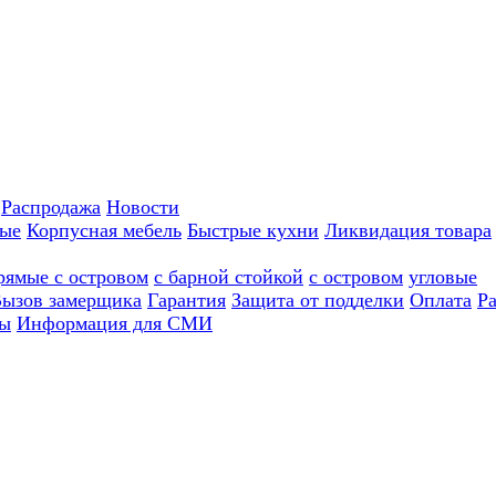
Распродажа
Новости
ные
Корпусная мебель
Быстрые кухни
Ликвидация товара
рямые с островом
с барной стойкой
с островом
угловые
ызов замерщика
Гарантия
Защита от подделки
Оплата
Р
ы
Информация для СМИ