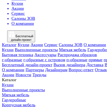
Кухни
Акции
Сервис
Салоны ЗОВ
О компании
Бесплатный
дизайн-проект
Каталог
Кухни
Акции
Сервис
Салоны ЗОВ
О компании
Кухни
Выполненные проекты
Мягкая мебель
Гардероб
Бытовая техника
Аксессуары
Распродажа образцов
г-образные
г-образные с островом
п-образные
прямые
п
Бесплатный дизайн-проект
Вызов дизайнера
Доставка
В
О компании
Партнеры
Дизайнерам
Вопрос-ответ
Отзыв
Акции
Новости
Тренды
Каталог
Кухни
Выполненные проекты
Мягкая мебель
Гардеробные
Корпусная мебель