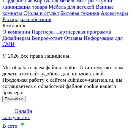
Гардеробные
Корпусная мебель
Быстрые кухни
Ликвидация товара
Мебель для детской
Ванные
комнаты
Столы и стулья
Бытовая техника
Аксессуары
Распродажа образцов
Компания
О компании
Партнеры
Партнерская программа
Дизайнерам
Вопрос-ответ
Отзывы
Информация для
СМИ
©
2026
Все права защищены.
Мы обрабатываем файлы cookie. Они помогают нам
делать этот сайт удобнее для пользователей.
Продолжая работу с сайтом kuhnizov-tatarstan.ru, вы
соглашаетесь с обработкой файлов cookie вашего
браузера.
Принимаю
Онлайн
консультант
В сети