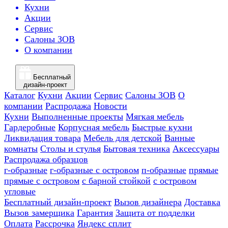
Кухни
Акции
Сервис
Салоны ЗОВ
О компании
Бесплатный
дизайн-проект
Каталог
Кухни
Акции
Сервис
Салоны ЗОВ
О
компании
Распродажа
Новости
Кухни
Выполненные проекты
Мягкая мебель
Гардеробные
Корпусная мебель
Быстрые кухни
Ликвидация товара
Мебель для детской
Ванные
комнаты
Столы и стулья
Бытовая техника
Аксессуары
Распродажа образцов
г-образные
г-образные с островом
п-образные
прямые
прямые с островом
с барной стойкой
с островом
угловые
Бесплатный дизайн-проект
Вызов дизайнера
Доставка
Вызов замерщика
Гарантия
Защита от подделки
Оплата
Рассрочка
Яндекс сплит