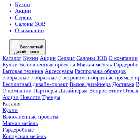
Кухни
Акции
Сервис
Салоны ЗОВ
О компании
Бесплатный
дизайн-проект
Каталог
Кухни
Акции
Сервис
Салоны ЗОВ
О компании
Кухни
Выполненные проекты
Мягкая мебель
Гардероб
Бытовая техника
Аксессуары
Распродажа образцов
г-образные
г-образные с островом
п-образные
прямые
п
Бесплатный дизайн-проект
Вызов дизайнера
Доставка
В
О компании
Партнеры
Дизайнерам
Вопрос-ответ
Отзыв
Акции
Новости
Тренды
Каталог
Кухни
Выполненные проекты
Мягкая мебель
Гардеробные
Корпусная мебель