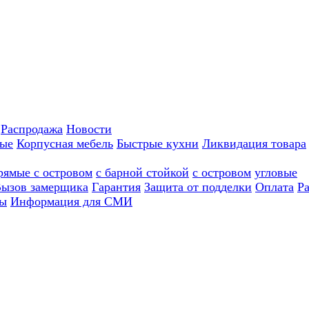
Распродажа
Новости
ные
Корпусная мебель
Быстрые кухни
Ликвидация товара
рямые с островом
с барной стойкой
с островом
угловые
ызов замерщика
Гарантия
Защита от подделки
Оплата
Р
ы
Информация для СМИ