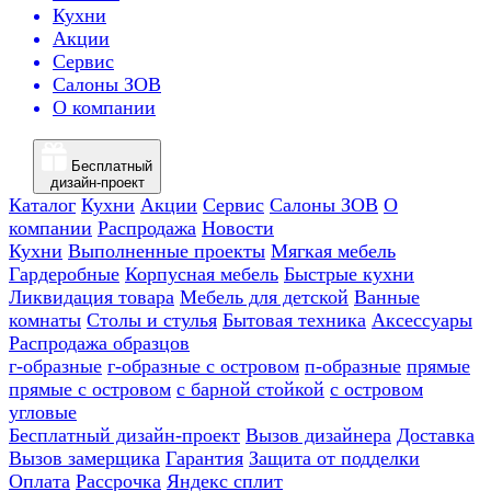
Кухни
Акции
Сервис
Салоны ЗОВ
О компании
Бесплатный
дизайн-проект
Каталог
Кухни
Акции
Сервис
Салоны ЗОВ
О
компании
Распродажа
Новости
Кухни
Выполненные проекты
Мягкая мебель
Гардеробные
Корпусная мебель
Быстрые кухни
Ликвидация товара
Мебель для детской
Ванные
комнаты
Столы и стулья
Бытовая техника
Аксессуары
Распродажа образцов
г-образные
г-образные с островом
п-образные
прямые
прямые с островом
с барной стойкой
с островом
угловые
Бесплатный дизайн-проект
Вызов дизайнера
Доставка
Вызов замерщика
Гарантия
Защита от подделки
Оплата
Рассрочка
Яндекс сплит