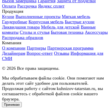
Вызов замерщика
Гарантия
Защита от подделки
Оплата
Рассрочка
Яндекс сплит
Продукция
Кухни
Выполненные проекты
Мягкая мебель
Гардеробные
Корпусная мебель
Быстрые кухни
Ликвидация товара
Мебель для детской
Ванные
комнаты
Столы и стулья
Бытовая техника
Аксессуары
Распродажа образцов
Компания
О компании
Партнеры
Партнерская программа
Дизайнерам
Вопрос-ответ
Отзывы
Информация для
СМИ
©
2026
Все права защищены.
Мы обрабатываем файлы cookie. Они помогают нам
делать этот сайт удобнее для пользователей.
Продолжая работу с сайтом kuhnizov-tatarstan.ru, вы
соглашаетесь с обработкой файлов cookie вашего
браузера.
Принимаю