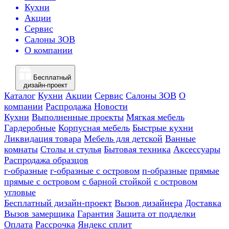
Кухни
Акции
Сервис
Салоны ЗОВ
О компании
Бесплатный
дизайн-проект
Каталог
Кухни
Акции
Сервис
Салоны ЗОВ
О
компании
Распродажа
Новости
Кухни
Выполненные проекты
Мягкая мебель
Гардеробные
Корпусная мебель
Быстрые кухни
Ликвидация товара
Мебель для детской
Ванные
комнаты
Столы и стулья
Бытовая техника
Аксессуары
Распродажа образцов
г-образные
г-образные с островом
п-образные
прямые
прямые с островом
с барной стойкой
с островом
угловые
Бесплатный дизайн-проект
Вызов дизайнера
Доставка
Вызов замерщика
Гарантия
Защита от подделки
Оплата
Рассрочка
Яндекс сплит