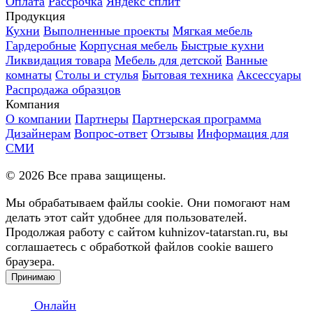
Оплата
Рассрочка
Яндекс сплит
Продукция
Кухни
Выполненные проекты
Мягкая мебель
Гардеробные
Корпусная мебель
Быстрые кухни
Ликвидация товара
Мебель для детской
Ванные
комнаты
Столы и стулья
Бытовая техника
Аксессуары
Распродажа образцов
Компания
О компании
Партнеры
Партнерская программа
Дизайнерам
Вопрос-ответ
Отзывы
Информация для
СМИ
©
2026
Все права защищены.
Мы обрабатываем файлы cookie. Они помогают нам
делать этот сайт удобнее для пользователей.
Продолжая работу с сайтом kuhnizov-tatarstan.ru, вы
соглашаетесь с обработкой файлов cookie вашего
браузера.
Принимаю
Онлайн