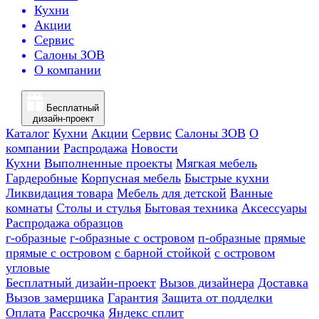
Кухни
Акции
Сервис
Салоны ЗОВ
О компании
Бесплатный
дизайн-проект
Каталог
Кухни
Акции
Сервис
Салоны ЗОВ
О
компании
Распродажа
Новости
Кухни
Выполненные проекты
Мягкая мебель
Гардеробные
Корпусная мебель
Быстрые кухни
Ликвидация товара
Мебель для детской
Ванные
комнаты
Столы и стулья
Бытовая техника
Аксессуары
Распродажа образцов
г-образные
г-образные с островом
п-образные
прямые
прямые с островом
с барной стойкой
с островом
угловые
Бесплатный дизайн-проект
Вызов дизайнера
Доставка
Вызов замерщика
Гарантия
Защита от подделки
Оплата
Рассрочка
Яндекс сплит