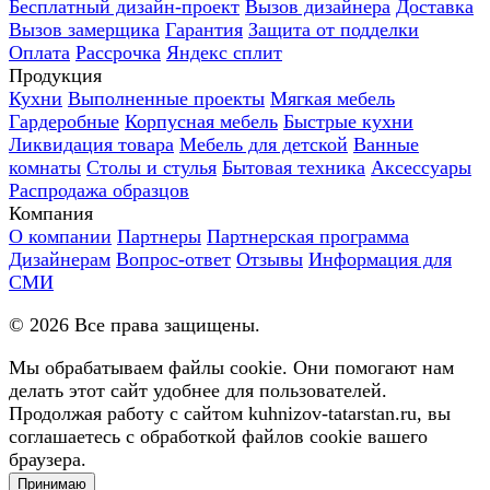
Бесплатный дизайн-проект
Вызов дизайнера
Доставка
Вызов замерщика
Гарантия
Защита от подделки
Оплата
Рассрочка
Яндекс сплит
Продукция
Кухни
Выполненные проекты
Мягкая мебель
Гардеробные
Корпусная мебель
Быстрые кухни
Ликвидация товара
Мебель для детской
Ванные
комнаты
Столы и стулья
Бытовая техника
Аксессуары
Распродажа образцов
Компания
О компании
Партнеры
Партнерская программа
Дизайнерам
Вопрос-ответ
Отзывы
Информация для
СМИ
©
2026
Все права защищены.
Мы обрабатываем файлы cookie. Они помогают нам
делать этот сайт удобнее для пользователей.
Продолжая работу с сайтом kuhnizov-tatarstan.ru, вы
соглашаетесь с обработкой файлов cookie вашего
браузера.
Принимаю