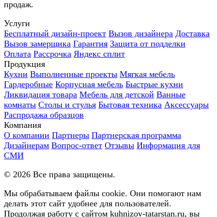
продаж.
Услуги
Бесплатный дизайн-проект
Вызов дизайнера
Доставка
Вызов замерщика
Гарантия
Защита от подделки
Оплата
Рассрочка
Яндекс сплит
Продукция
Кухни
Выполненные проекты
Мягкая мебель
Гардеробные
Корпусная мебель
Быстрые кухни
Ликвидация товара
Мебель для детской
Ванные
комнаты
Столы и стулья
Бытовая техника
Аксессуары
Распродажа образцов
Компания
О компании
Партнеры
Партнерская программа
Дизайнерам
Вопрос-ответ
Отзывы
Информация для
СМИ
©
2026
Все права защищены.
Мы обрабатываем файлы cookie. Они помогают нам
делать этот сайт удобнее для пользователей.
Продолжая работу с сайтом kuhnizov-tatarstan.ru, вы