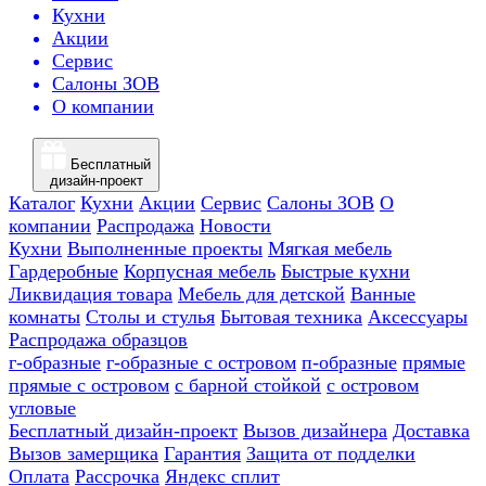
Кухни
Акции
Сервис
Салоны ЗОВ
О компании
Бесплатный
дизайн-проект
Каталог
Кухни
Акции
Сервис
Салоны ЗОВ
О
компании
Распродажа
Новости
Кухни
Выполненные проекты
Мягкая мебель
Гардеробные
Корпусная мебель
Быстрые кухни
Ликвидация товара
Мебель для детской
Ванные
комнаты
Столы и стулья
Бытовая техника
Аксессуары
Распродажа образцов
г-образные
г-образные с островом
п-образные
прямые
прямые с островом
с барной стойкой
с островом
угловые
Бесплатный дизайн-проект
Вызов дизайнера
Доставка
Вызов замерщика
Гарантия
Защита от подделки
Оплата
Рассрочка
Яндекс сплит