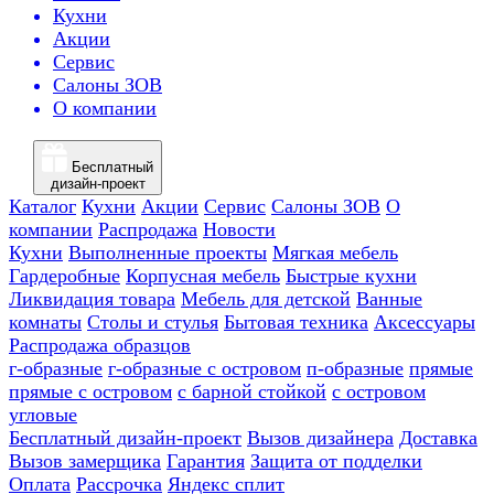
Кухни
Акции
Сервис
Салоны ЗОВ
О компании
Бесплатный
дизайн-проект
Каталог
Кухни
Акции
Сервис
Салоны ЗОВ
О
компании
Распродажа
Новости
Кухни
Выполненные проекты
Мягкая мебель
Гардеробные
Корпусная мебель
Быстрые кухни
Ликвидация товара
Мебель для детской
Ванные
комнаты
Столы и стулья
Бытовая техника
Аксессуары
Распродажа образцов
г-образные
г-образные с островом
п-образные
прямые
прямые с островом
с барной стойкой
с островом
угловые
Бесплатный дизайн-проект
Вызов дизайнера
Доставка
Вызов замерщика
Гарантия
Защита от подделки
Оплата
Рассрочка
Яндекс сплит