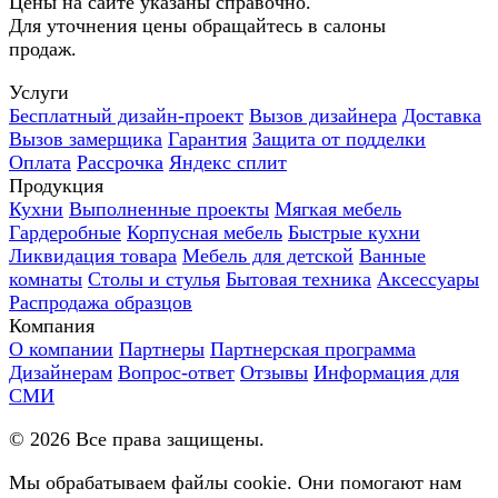
Цены на сайте указаны справочно.
Для уточнения цены обращайтесь в салоны
продаж.
Услуги
Бесплатный дизайн-проект
Вызов дизайнера
Доставка
Вызов замерщика
Гарантия
Защита от подделки
Оплата
Рассрочка
Яндекс сплит
Продукция
Кухни
Выполненные проекты
Мягкая мебель
Гардеробные
Корпусная мебель
Быстрые кухни
Ликвидация товара
Мебель для детской
Ванные
комнаты
Столы и стулья
Бытовая техника
Аксессуары
Распродажа образцов
Компания
О компании
Партнеры
Партнерская программа
Дизайнерам
Вопрос-ответ
Отзывы
Информация для
СМИ
©
2026
Все права защищены.
Мы обрабатываем файлы cookie. Они помогают нам