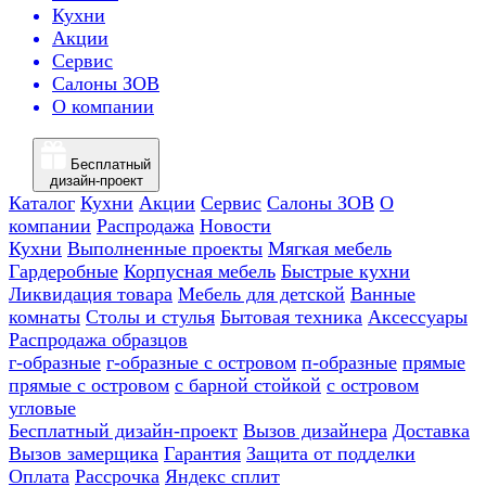
Кухни
Акции
Сервис
Салоны ЗОВ
О компании
Бесплатный
дизайн-проект
Каталог
Кухни
Акции
Сервис
Салоны ЗОВ
О
компании
Распродажа
Новости
Кухни
Выполненные проекты
Мягкая мебель
Гардеробные
Корпусная мебель
Быстрые кухни
Ликвидация товара
Мебель для детской
Ванные
комнаты
Столы и стулья
Бытовая техника
Аксессуары
Распродажа образцов
г-образные
г-образные с островом
п-образные
прямые
прямые с островом
с барной стойкой
с островом
угловые
Бесплатный дизайн-проект
Вызов дизайнера
Доставка
Вызов замерщика
Гарантия
Защита от подделки
Оплата
Рассрочка
Яндекс сплит