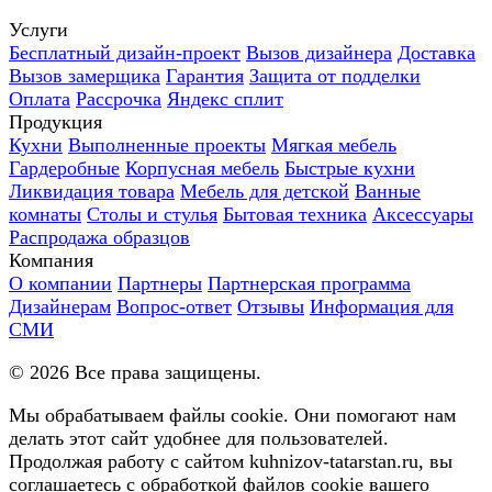
Услуги
Бесплатный дизайн-проект
Вызов дизайнера
Доставка
Вызов замерщика
Гарантия
Защита от подделки
Оплата
Рассрочка
Яндекс сплит
Продукция
Кухни
Выполненные проекты
Мягкая мебель
Гардеробные
Корпусная мебель
Быстрые кухни
Ликвидация товара
Мебель для детской
Ванные
комнаты
Столы и стулья
Бытовая техника
Аксессуары
Распродажа образцов
Компания
О компании
Партнеры
Партнерская программа
Дизайнерам
Вопрос-ответ
Отзывы
Информация для
СМИ
©
2026
Все права защищены.
Мы обрабатываем файлы cookie. Они помогают нам
делать этот сайт удобнее для пользователей.
Продолжая работу с сайтом kuhnizov-tatarstan.ru, вы
соглашаетесь с обработкой файлов cookie вашего