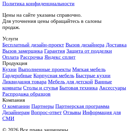
Политика конфиденциальности
Цены на сайте указаны справочно.
Для уточнения цены обращайтесь в салоны
продаж.
Услуги
Бесплатный дизайн-проект
Вызов дизайнера
Доставка
Вызов замерщика
Гарантия
Защита от подделки
Оплата
Рассрочка
Яндекс сплит
Продукция
Кухни
Выполненные проекты
Мягкая мебель
Гардеробные
Корпусная мебель
Быстрые кухни
Ликвидация товара
Мебель для детской
Ванные
комнаты
Столы и стулья
Бытовая техника
Аксессуары
Распродажа образцов
Компания
О компании
Партнеры
Партнерская программа
Дизайнерам
Вопрос-ответ
Отзывы
Информация для
СМИ
©
2026
Все права защищены.