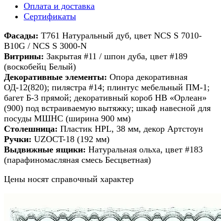
Оплата и доставка
Сертификаты
Фасады:
Т761 Натуральный дуб, цвет NCS S 7010-
B10G / NCS S 3000-N
Витрины:
Закрытая #11 / шпон дуба, цвет #189
(воскобейц Белый)
Декоративные элементы:
Опора декоративная
ОД-12(820); пилястра #14; плинтус мебельный ПМ-1;
багет Б-3 прямой; декоративный короб HB «Орлеан»
(900) под встраиваемую вытяжку; шкаф навесной для
посуды МШНС (ширина 900 мм)
Столешница:
Пластик HPL, 38 мм, декор Артстоун
Ручки:
UZOCT-18 (192 мм)
Выдвижные ящики:
Натуральная ольха, цвет #183
(парафиномасляная смесь Бесцветная)
Цены носят справочный характер