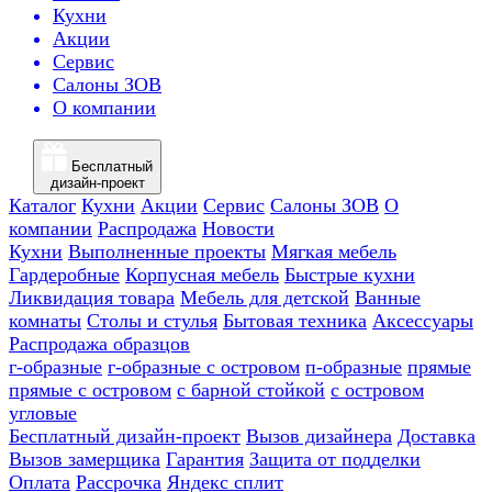
Кухни
Акции
Сервис
Салоны ЗОВ
О компании
Бесплатный
дизайн-проект
Каталог
Кухни
Акции
Сервис
Салоны ЗОВ
О
компании
Распродажа
Новости
Кухни
Выполненные проекты
Мягкая мебель
Гардеробные
Корпусная мебель
Быстрые кухни
Ликвидация товара
Мебель для детской
Ванные
комнаты
Столы и стулья
Бытовая техника
Аксессуары
Распродажа образцов
г-образные
г-образные с островом
п-образные
прямые
прямые с островом
с барной стойкой
с островом
угловые
Бесплатный дизайн-проект
Вызов дизайнера
Доставка
Вызов замерщика
Гарантия
Защита от подделки
Оплата
Рассрочка
Яндекс сплит