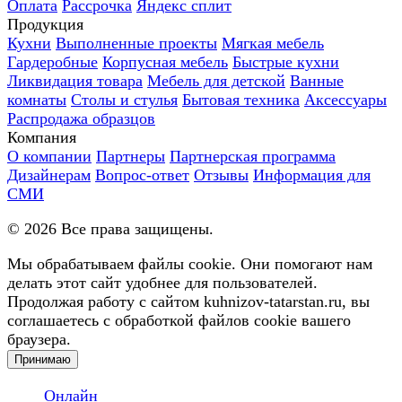
Оплата
Рассрочка
Яндекс сплит
Продукция
Кухни
Выполненные проекты
Мягкая мебель
Гардеробные
Корпусная мебель
Быстрые кухни
Ликвидация товара
Мебель для детской
Ванные
комнаты
Столы и стулья
Бытовая техника
Аксессуары
Распродажа образцов
Компания
О компании
Партнеры
Партнерская программа
Дизайнерам
Вопрос-ответ
Отзывы
Информация для
СМИ
©
2026
Все права защищены.
Мы обрабатываем файлы cookie. Они помогают нам
делать этот сайт удобнее для пользователей.
Продолжая работу с сайтом kuhnizov-tatarstan.ru, вы
соглашаетесь с обработкой файлов cookie вашего
браузера.
Принимаю
Онлайн