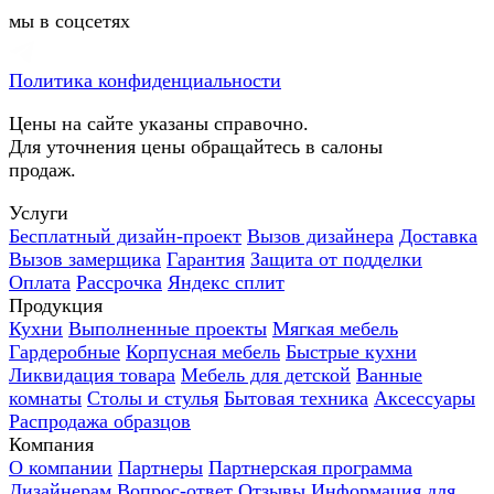
мы в соцсетях
Политика конфиденциальности
Цены на сайте указаны справочно.
Для уточнения цены обращайтесь в салоны
продаж.
Услуги
Бесплатный дизайн-проект
Вызов дизайнера
Доставка
Вызов замерщика
Гарантия
Защита от подделки
Оплата
Рассрочка
Яндекс сплит
Продукция
Кухни
Выполненные проекты
Мягкая мебель
Гардеробные
Корпусная мебель
Быстрые кухни
Ликвидация товара
Мебель для детской
Ванные
комнаты
Столы и стулья
Бытовая техника
Аксессуары
Распродажа образцов
Компания
О компании
Партнеры
Партнерская программа
Дизайнерам
Вопрос-ответ
Отзывы
Информация для