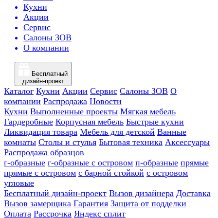
Кухни
Акции
Сервис
Салоны ЗОВ
О компании
Бесплатный
дизайн-проект
Каталог
Кухни
Акции
Сервис
Салоны ЗОВ
О
компании
Распродажа
Новости
Кухни
Выполненные проекты
Мягкая мебель
Гардеробные
Корпусная мебель
Быстрые кухни
Ликвидация товара
Мебель для детской
Ванные
комнаты
Столы и стулья
Бытовая техника
Аксессуары
Распродажа образцов
г-образные
г-образные с островом
п-образные
прямые
прямые с островом
с барной стойкой
с островом
угловые
Бесплатный дизайн-проект
Вызов дизайнера
Доставка
Вызов замерщика
Гарантия
Защита от подделки
Оплата
Рассрочка
Яндекс сплит