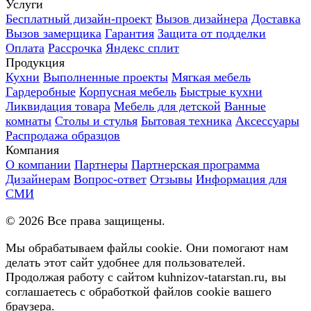
Услуги
Бесплатный дизайн-проект
Вызов дизайнера
Доставка
Вызов замерщика
Гарантия
Защита от подделки
Оплата
Рассрочка
Яндекс сплит
Продукция
Кухни
Выполненные проекты
Мягкая мебель
Гардеробные
Корпусная мебель
Быстрые кухни
Ликвидация товара
Мебель для детской
Ванные
комнаты
Столы и стулья
Бытовая техника
Аксессуары
Распродажа образцов
Компания
О компании
Партнеры
Партнерская программа
Дизайнерам
Вопрос-ответ
Отзывы
Информация для
СМИ
©
2026
Все права защищены.
Мы обрабатываем файлы cookie. Они помогают нам
делать этот сайт удобнее для пользователей.
Продолжая работу с сайтом kuhnizov-tatarstan.ru, вы
соглашаетесь с обработкой файлов cookie вашего
браузера.