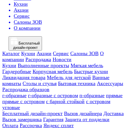
Кухни
Акции
Сервис
Салоны ЗОВ
О компании
Бесплатный
дизайн-проект
Каталог
Кухни
Акции
Сервис
Салоны ЗОВ
О
компании
Распродажа
Новости
Кухни
Выполненные проекты
Мягкая мебель
Гардеробные
Корпусная мебель
Быстрые кухни
Ликвидация товара
Мебель для детской
Ванные
комнаты
Столы и стулья
Бытовая техника
Аксессуары
Распродажа образцов
г-образные
г-образные с островом
п-образные
прямые
прямые с островом
с барной стойкой
с островом
угловые
Бесплатный дизайн-проект
Вызов дизайнера
Доставка
Вызов замерщика
Гарантия
Защита от подделки
Оплата
Рассрочка
Яндекс сплит