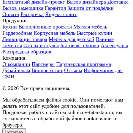
Бесплатный дизайн-проект
Вызов дизайнера
Доставка
Вызов замерщика
Гарантия
Защита от подделки
Оплата
Рассрочка
Яндекс сплит
Продукция
Кухни
Выполненные проекты
Мягкая мебель
Гардеробные
Корпусная мебель
Быстрые кухни
Ликвидация товара
Мебель для детской
Ванные
комнаты
Столы и стулья
Бытовая техника
Аксессуары
Распродажа образцов
Компания
О компании
Партнеры
Партнерская программа
Дизайнерам
Вопрос-ответ
Отзывы
Информация для
СМИ
©
2026
Все права защищены.
Мы обрабатываем файлы cookie. Они помогают нам
делать этот сайт удобнее для пользователей.
Продолжая работу с сайтом kuhnizov-tatarstan.ru, вы
соглашаетесь с обработкой файлов cookie вашего
браузера.
Принимаю