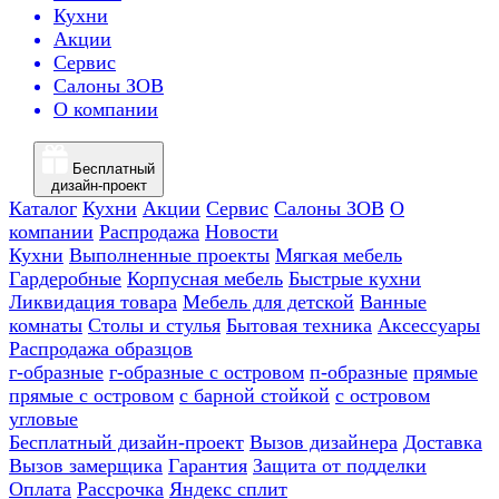
Кухни
Акции
Сервис
Салоны ЗОВ
О компании
Бесплатный
дизайн-проект
Каталог
Кухни
Акции
Сервис
Салоны ЗОВ
О
компании
Распродажа
Новости
Кухни
Выполненные проекты
Мягкая мебель
Гардеробные
Корпусная мебель
Быстрые кухни
Ликвидация товара
Мебель для детской
Ванные
комнаты
Столы и стулья
Бытовая техника
Аксессуары
Распродажа образцов
г-образные
г-образные с островом
п-образные
прямые
прямые с островом
с барной стойкой
с островом
угловые
Бесплатный дизайн-проект
Вызов дизайнера
Доставка
Вызов замерщика
Гарантия
Защита от подделки
Оплата
Рассрочка
Яндекс сплит