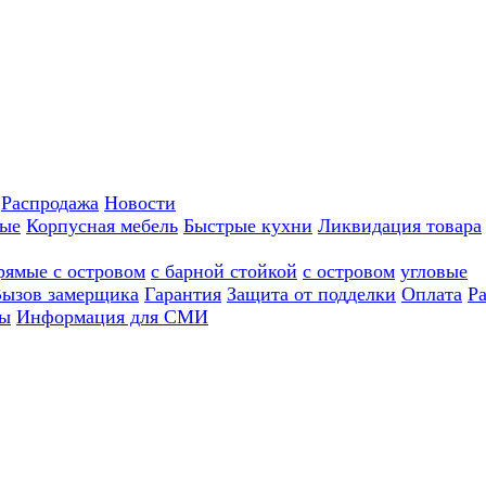
Распродажа
Новости
ные
Корпусная мебель
Быстрые кухни
Ликвидация товара
рямые с островом
с барной стойкой
с островом
угловые
ызов замерщика
Гарантия
Защита от подделки
Оплата
Р
ы
Информация для СМИ