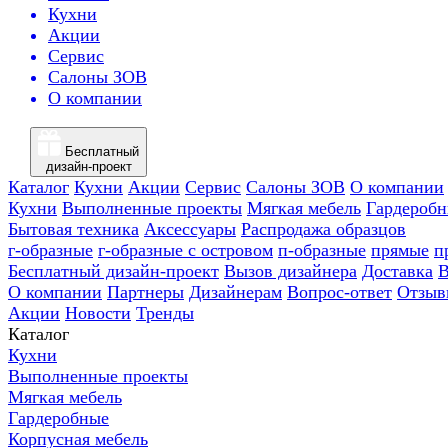
Кухни
Акции
Сервис
Салоны ЗОВ
О компании
Бесплатный
дизайн-проект
Каталог
Кухни
Акции
Сервис
Салоны ЗОВ
О компании
Кухни
Выполненные проекты
Мягкая мебель
Гардероб
Бытовая техника
Аксессуары
Распродажа образцов
г-образные
г-образные с островом
п-образные
прямые
п
Бесплатный дизайн-проект
Вызов дизайнера
Доставка
В
О компании
Партнеры
Дизайнерам
Вопрос-ответ
Отзыв
Акции
Новости
Тренды
Каталог
Кухни
Выполненные проекты
Мягкая мебель
Гардеробные
Корпусная мебель