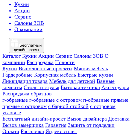
Кухни
Акции
Сервис
Салоны ЗОВ
О компании
Бесплатный
дизайн-проект
Каталог
Кухни
Акции
Сервис
Салоны ЗОВ
О
компании
Распродажа
Новости
Кухни
Выполненные проекты
Мягкая мебель
Гардеробные
Корпусная мебель
Быстрые кухни
Ликвидация товара
Мебель для детской
Ванные
комнаты
Столы и стулья
Бытовая техника
Аксессуары
Распродажа образцов
г-образные
г-образные с островом
п-образные
прямые
прямые с островом
с барной стойкой
с островом
угловые
Бесплатный дизайн-проект
Вызов дизайнера
Доставка
Вызов замерщика
Гарантия
Защита от подделки
Оплата
Рассрочка
Яндекс сплит