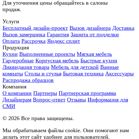
Для уточнения цены обращайтесь в салоны
продаж.
Услуги
Бесплатный дизайн-проект
Вызов дизайнера
Доставка
Вызов замерщика
Гарантия
Защита от подделки
Оплата
Рассрочка
Яндекс сплит
Продукция
Кухни
Выполненные проекты
Мягкая мебель
Гардеробные
Корпусная мебель
Быстрые кухни
Ликвидация товара
Мебель для детской
Ванные
комнаты
Столы и стулья
Бытовая техника
Аксессуары
Распродажа образцов
Компания
О компании
Партнеры
Партнерская программа
Дизайнерам
Вопрос-ответ
Отзывы
Информация для
СМИ
©
2026
Все права защищены.
Мы обрабатываем файлы cookie. Они помогают нам
делать этот сайт удобнее для пользователей.