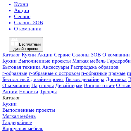
Кухни
Акции
Сервис
Салоны ЗОВ
О компании
Бесплатный
дизайн-проект
Каталог
Кухни
Акции
Сервис
Салоны ЗОВ
О компании
Кухни
Выполненные проекты
Мягкая мебель
Гардероб
Бытовая техника
Аксессуары
Распродажа образцов
г-образные
г-образные с островом
п-образные
прямые
п
Бесплатный дизайн-проект
Вызов дизайнера
Доставка
В
О компании
Партнеры
Дизайнерам
Вопрос-ответ
Отзыв
Акции
Новости
Тренды
Каталог
Кухни
Выполненные проекты
Мягкая мебель
Гардеробные
Корпусная мебель