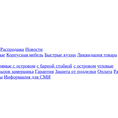
Распродажа
Новости
ные
Корпусная мебель
Быстрые кухни
Ликвидация товара
рямые с островом
с барной стойкой
с островом
угловые
ызов замерщика
Гарантия
Защита от подделки
Оплата
Р
ы
Информация для СМИ