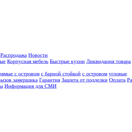
Распродажа
Новости
ные
Корпусная мебель
Быстрые кухни
Ликвидация товара
рямые с островом
с барной стойкой
с островом
угловые
ызов замерщика
Гарантия
Защита от подделки
Оплата
Р
ы
Информация для СМИ