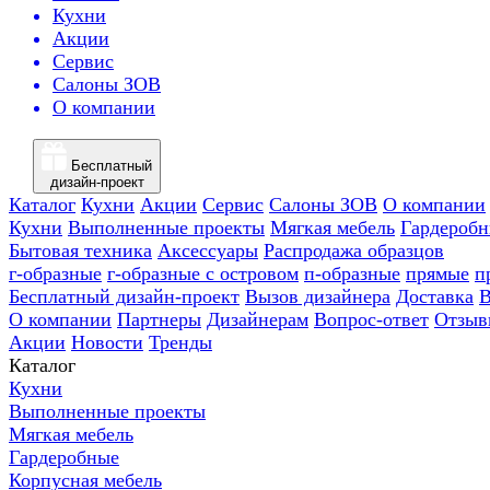
Кухни
Акции
Сервис
Салоны ЗОВ
О компании
Бесплатный
дизайн-проект
Каталог
Кухни
Акции
Сервис
Салоны ЗОВ
О компании
Кухни
Выполненные проекты
Мягкая мебель
Гардероб
Бытовая техника
Аксессуары
Распродажа образцов
г-образные
г-образные с островом
п-образные
прямые
п
Бесплатный дизайн-проект
Вызов дизайнера
Доставка
В
О компании
Партнеры
Дизайнерам
Вопрос-ответ
Отзыв
Акции
Новости
Тренды
Каталог
Кухни
Выполненные проекты
Мягкая мебель
Гардеробные
Корпусная мебель