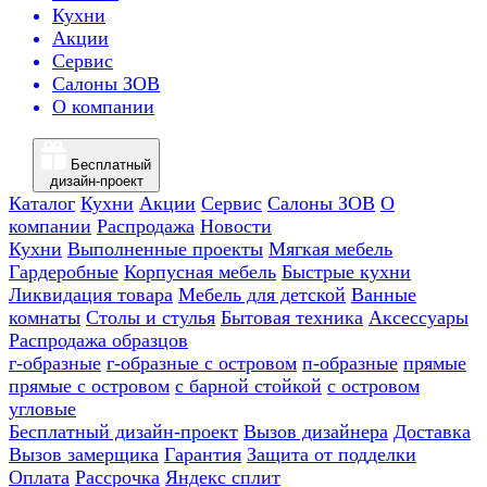
Кухни
Акции
Сервис
Салоны ЗОВ
О компании
Бесплатный
дизайн-проект
Каталог
Кухни
Акции
Сервис
Салоны ЗОВ
О
компании
Распродажа
Новости
Кухни
Выполненные проекты
Мягкая мебель
Гардеробные
Корпусная мебель
Быстрые кухни
Ликвидация товара
Мебель для детской
Ванные
комнаты
Столы и стулья
Бытовая техника
Аксессуары
Распродажа образцов
г-образные
г-образные с островом
п-образные
прямые
прямые с островом
с барной стойкой
с островом
угловые
Бесплатный дизайн-проект
Вызов дизайнера
Доставка
Вызов замерщика
Гарантия
Защита от подделки
Оплата
Рассрочка
Яндекс сплит