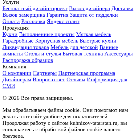
Услуги
Бесплатный дизайн-проект
Вызов дизайнера
Доставка
Вызов замерщика
Гарантия
Защита от подделки
Оплата
Рассрочка
Яндекс сплит
Продукция
Кухни
Выполненные проекты
Мягкая мебель
Гардеробные
Корпусная мебель
Быстрые кухни
Ликвидация товара
Мебель для детской
Ванные
комнаты
Столы и стулья
Бытовая техника
Аксессуары
Распродажа образцов
Компания
О компании
Партнеры
Партнерская программа
Дизайнерам
Вопрос-ответ
Отзывы
Информация для
СМИ
©
2026
Все права защищены.
Мы обрабатываем файлы cookie. Они помогают нам
делать этот сайт удобнее для пользователей.
Продолжая работу с сайтом kuhnizov-tatarstan.ru, вы
соглашаетесь с обработкой файлов cookie вашего
браузера.