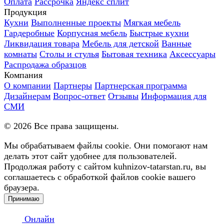
Оплата
Рассрочка
Яндекс сплит
Продукция
Кухни
Выполненные проекты
Мягкая мебель
Гардеробные
Корпусная мебель
Быстрые кухни
Ликвидация товара
Мебель для детской
Ванные
комнаты
Столы и стулья
Бытовая техника
Аксессуары
Распродажа образцов
Компания
О компании
Партнеры
Партнерская программа
Дизайнерам
Вопрос-ответ
Отзывы
Информация для
СМИ
©
2026
Все права защищены.
Мы обрабатываем файлы cookie. Они помогают нам
делать этот сайт удобнее для пользователей.
Продолжая работу с сайтом kuhnizov-tatarstan.ru, вы
соглашаетесь с обработкой файлов cookie вашего
браузера.
Принимаю
Онлайн