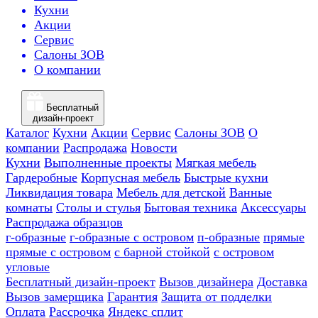
Кухни
Акции
Сервис
Салоны ЗОВ
О компании
Бесплатный
дизайн-проект
Каталог
Кухни
Акции
Сервис
Салоны ЗОВ
О
компании
Распродажа
Новости
Кухни
Выполненные проекты
Мягкая мебель
Гардеробные
Корпусная мебель
Быстрые кухни
Ликвидация товара
Мебель для детской
Ванные
комнаты
Столы и стулья
Бытовая техника
Аксессуары
Распродажа образцов
г-образные
г-образные с островом
п-образные
прямые
прямые с островом
с барной стойкой
с островом
угловые
Бесплатный дизайн-проект
Вызов дизайнера
Доставка
Вызов замерщика
Гарантия
Защита от подделки
Оплата
Рассрочка
Яндекс сплит