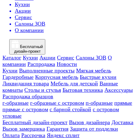
Кухни
Акции
Сервис
Салоны ЗОВ
О компании
Бесплатный
дизайн-проект
Каталог
Кухни
Акции
Сервис
Салоны ЗОВ
О
компании
Распродажа
Новости
Кухни
Выполненные проекты
Мягкая мебель
Гардеробные
Корпусная мебель
Быстрые кухни
Ликвидация товара
Мебель для детской
Ванные
комнаты
Столы и стулья
Бытовая техника
Аксессуары
Распродажа образцов
г-образные
г-образные с островом
п-образные
прямые
прямые с островом
с барной стойкой
с островом
угловые
Бесплатный дизайн-проект
Вызов дизайнера
Доставка
Вызов замерщика
Гарантия
Защита от подделки
Оплата
Рассрочка
Яндекс сплит