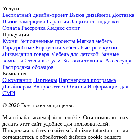
Услуги
Бесплатный дизайн-проект
Вызов дизайнера
Доставка
Вызов замерщика
Гарантия
Защита от подделки
Оплата
Рассрочка
Яндекс сплит
Продукция
Кухни
Выполненные проекты
Мягкая мебель
Гардеробные
Корпусная мебель
Быстрые кухни
Ликвидация товара
Мебель для детской
Ванные
комнаты
Столы и стулья
Бытовая техника
Аксессуары
Распродажа образцов
Компания
О компании
Партнеры
Партнерская программа
Дизайнерам
Вопрос-ответ
Отзывы
Информация для
СМИ
©
2026
Все права защищены.
Мы обрабатываем файлы cookie. Они помогают нам
делать этот сайт удобнее для пользователей.
Продолжая работу с сайтом kuhnizov-tatarstan.ru, вы
соглашаетесь с обработкой файлов cookie вашего