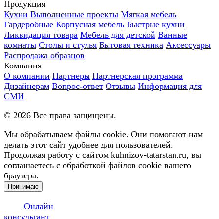
Продукция
Кухни
Выполненные проекты
Мягкая мебель
Гардеробные
Корпусная мебель
Быстрые кухни
Ликвидация товара
Мебель для детской
Ванные
комнаты
Столы и стулья
Бытовая техника
Аксессуары
Распродажа образцов
Компания
О компании
Партнеры
Партнерская программа
Дизайнерам
Вопрос-ответ
Отзывы
Информация для
СМИ
©
2026
Все права защищены.
Мы обрабатываем файлы cookie. Они помогают нам
делать этот сайт удобнее для пользователей.
Продолжая работу с сайтом kuhnizov-tatarstan.ru, вы
соглашаетесь с обработкой файлов cookie вашего
браузера.
Принимаю
Онлайн
консультант