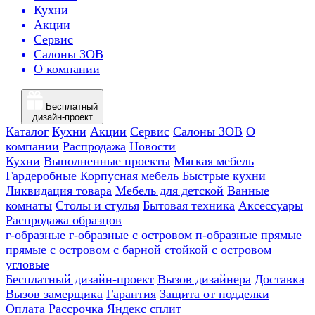
Кухни
Акции
Сервис
Салоны ЗОВ
О компании
Бесплатный
дизайн-проект
Каталог
Кухни
Акции
Сервис
Салоны ЗОВ
О
компании
Распродажа
Новости
Кухни
Выполненные проекты
Мягкая мебель
Гардеробные
Корпусная мебель
Быстрые кухни
Ликвидация товара
Мебель для детской
Ванные
комнаты
Столы и стулья
Бытовая техника
Аксессуары
Распродажа образцов
г-образные
г-образные с островом
п-образные
прямые
прямые с островом
с барной стойкой
с островом
угловые
Бесплатный дизайн-проект
Вызов дизайнера
Доставка
Вызов замерщика
Гарантия
Защита от подделки
Оплата
Рассрочка
Яндекс сплит