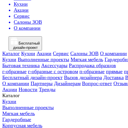
Кухни
Акции
Сервис
Салоны ЗОВ
О компании
Бесплатный
дизайн-проект
Каталог
Кухни
Акции
Сервис
Салоны ЗОВ
О компании
Кухни
Выполненные проекты
Мягкая мебель
Гардероб
Бытовая техника
Аксессуары
Распродажа образцов
г-образные
г-образные с островом
п-образные
прямые
п
Бесплатный дизайн-проект
Вызов дизайнера
Доставка
В
О компании
Партнеры
Дизайнерам
Вопрос-ответ
Отзыв
Акции
Новости
Тренды
Каталог
Кухни
Выполненные проекты
Мягкая мебель
Гардеробные
Корпусная мебель