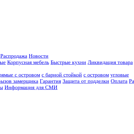
Распродажа
Новости
ные
Корпусная мебель
Быстрые кухни
Ликвидация товара
рямые с островом
с барной стойкой
с островом
угловые
ызов замерщика
Гарантия
Защита от подделки
Оплата
Р
ы
Информация для СМИ