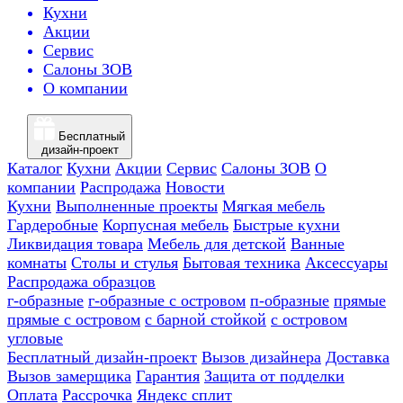
Кухни
Акции
Сервис
Салоны ЗОВ
О компании
Бесплатный
дизайн-проект
Каталог
Кухни
Акции
Сервис
Салоны ЗОВ
О
компании
Распродажа
Новости
Кухни
Выполненные проекты
Мягкая мебель
Гардеробные
Корпусная мебель
Быстрые кухни
Ликвидация товара
Мебель для детской
Ванные
комнаты
Столы и стулья
Бытовая техника
Аксессуары
Распродажа образцов
г-образные
г-образные с островом
п-образные
прямые
прямые с островом
с барной стойкой
с островом
угловые
Бесплатный дизайн-проект
Вызов дизайнера
Доставка
Вызов замерщика
Гарантия
Защита от подделки
Оплата
Рассрочка
Яндекс сплит