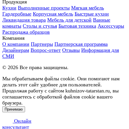
Продукция
Кухни
Выполненные проекты
Мягкая мебель
Гардеробные
Корпусная мебель
Быстрые кухни
Ликвидация товара
Мебель для детской
Ванные
комнаты
Столы и стулья
Бытовая техника
Аксессуары
Распродажа образцов
Компания
О компании
Партнеры
Партнерская программа
Дизайнерам
Вопрос-ответ
Отзывы
Информация для
СМИ
©
2026
Все права защищены.
Мы обрабатываем файлы cookie. Они помогают нам
делать этот сайт удобнее для пользователей.
Продолжая работу с сайтом kuhnizov-tatarstan.ru, вы
соглашаетесь с обработкой файлов cookie вашего
браузера.
Принимаю
Онлайн
консультант