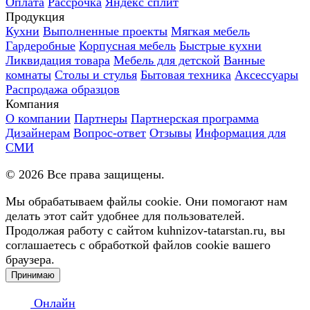
Оплата
Рассрочка
Яндекс сплит
Продукция
Кухни
Выполненные проекты
Мягкая мебель
Гардеробные
Корпусная мебель
Быстрые кухни
Ликвидация товара
Мебель для детской
Ванные
комнаты
Столы и стулья
Бытовая техника
Аксессуары
Распродажа образцов
Компания
О компании
Партнеры
Партнерская программа
Дизайнерам
Вопрос-ответ
Отзывы
Информация для
СМИ
©
2026
Все права защищены.
Мы обрабатываем файлы cookie. Они помогают нам
делать этот сайт удобнее для пользователей.
Продолжая работу с сайтом kuhnizov-tatarstan.ru, вы
соглашаетесь с обработкой файлов cookie вашего
браузера.
Принимаю
Онлайн