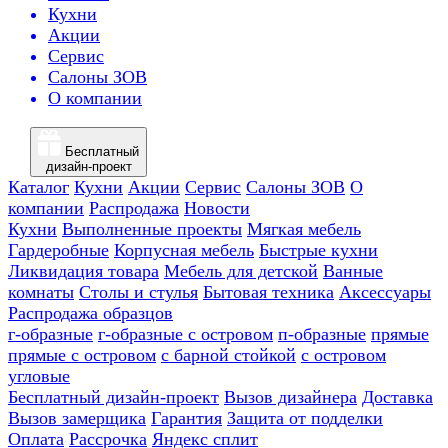
Кухни
Акции
Сервис
Салоны ЗОВ
О компании
Бесплатный
дизайн-проект
Каталог
Кухни
Акции
Сервис
Салоны ЗОВ
О
компании
Распродажа
Новости
Кухни
Выполненные проекты
Мягкая мебель
Гардеробные
Корпусная мебель
Быстрые кухни
Ликвидация товара
Мебель для детской
Ванные
комнаты
Столы и стулья
Бытовая техника
Аксессуары
Распродажа образцов
г-образные
г-образные с островом
п-образные
прямые
прямые с островом
с барной стойкой
с островом
угловые
Бесплатный дизайн-проект
Вызов дизайнера
Доставка
Вызов замерщика
Гарантия
Защита от подделки
Оплата
Рассрочка
Яндекс сплит