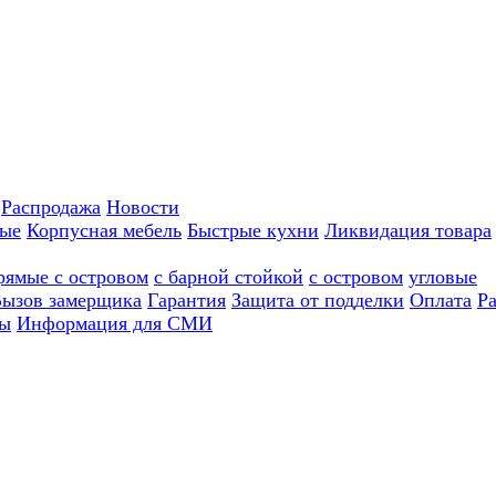
Распродажа
Новости
ные
Корпусная мебель
Быстрые кухни
Ликвидация товара
рямые с островом
с барной стойкой
с островом
угловые
ызов замерщика
Гарантия
Защита от подделки
Оплата
Р
ы
Информация для СМИ