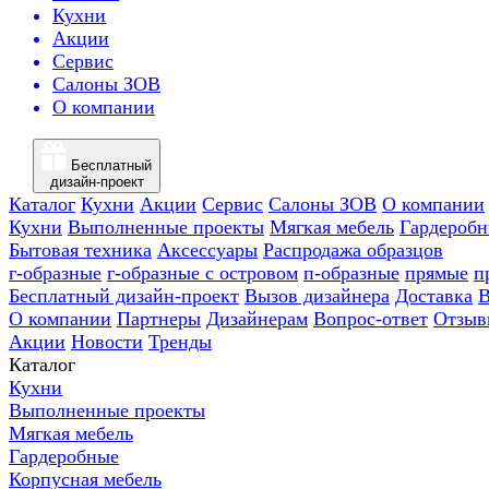
Кухни
Акции
Сервис
Салоны ЗОВ
О компании
Бесплатный
дизайн-проект
Каталог
Кухни
Акции
Сервис
Салоны ЗОВ
О компании
Кухни
Выполненные проекты
Мягкая мебель
Гардероб
Бытовая техника
Аксессуары
Распродажа образцов
г-образные
г-образные с островом
п-образные
прямые
п
Бесплатный дизайн-проект
Вызов дизайнера
Доставка
В
О компании
Партнеры
Дизайнерам
Вопрос-ответ
Отзыв
Акции
Новости
Тренды
Каталог
Кухни
Выполненные проекты
Мягкая мебель
Гардеробные
Корпусная мебель