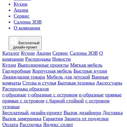
Кухни
Акции
Сервис
Салоны ЗОВ
О компании
Бесплатный
дизайн-проект
Каталог
Кухни
Акции
Сервис
Салоны ЗОВ
О
компании
Распродажа
Новости
Кухни
Выполненные проекты
Мягкая мебель
Гардеробные
Корпусная мебель
Быстрые кухни
Ликвидация товара
Мебель для детской
Ванные
комнаты
Столы и стулья
Бытовая техника
Аксессуары
Распродажа образцов
г-образные
г-образные с островом
п-образные
прямые
прямые с островом
с барной стойкой
с островом
угловые
Бесплатный дизайн-проект
Вызов дизайнера
Доставка
Вызов замерщика
Гарантия
Защита от подделки
Оплата
Рассрочка
Яндекс сплит