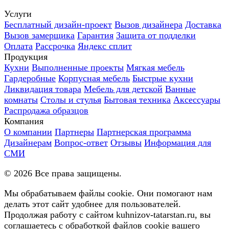
Услуги
Бесплатный дизайн-проект
Вызов дизайнера
Доставка
Вызов замерщика
Гарантия
Защита от подделки
Оплата
Рассрочка
Яндекс сплит
Продукция
Кухни
Выполненные проекты
Мягкая мебель
Гардеробные
Корпусная мебель
Быстрые кухни
Ликвидация товара
Мебель для детской
Ванные
комнаты
Столы и стулья
Бытовая техника
Аксессуары
Распродажа образцов
Компания
О компании
Партнеры
Партнерская программа
Дизайнерам
Вопрос-ответ
Отзывы
Информация для
СМИ
©
2026
Все права защищены.
Мы обрабатываем файлы cookie. Они помогают нам
делать этот сайт удобнее для пользователей.
Продолжая работу с сайтом kuhnizov-tatarstan.ru, вы
соглашаетесь с обработкой файлов cookie вашего