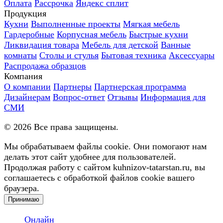
Оплата
Рассрочка
Яндекс сплит
Продукция
Кухни
Выполненные проекты
Мягкая мебель
Гардеробные
Корпусная мебель
Быстрые кухни
Ликвидация товара
Мебель для детской
Ванные
комнаты
Столы и стулья
Бытовая техника
Аксессуары
Распродажа образцов
Компания
О компании
Партнеры
Партнерская программа
Дизайнерам
Вопрос-ответ
Отзывы
Информация для
СМИ
©
2026
Все права защищены.
Мы обрабатываем файлы cookie. Они помогают нам
делать этот сайт удобнее для пользователей.
Продолжая работу с сайтом kuhnizov-tatarstan.ru, вы
соглашаетесь с обработкой файлов cookie вашего
браузера.
Принимаю
Онлайн