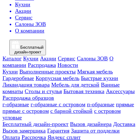
Кухни
Акции
Сервис
Салоны ЗОВ
О компании
Бесплатный
дизайн-проект
Каталог
Кухни
Акции
Сервис
Салоны ЗОВ
О
компании
Распродажа
Новости
Кухни
Выполненные проекты
Мягкая мебель
Гардеробные
Корпусная мебель
Быстрые кухни
Ликвидация товара
Мебель для детской
Ванные
комнаты
Столы и стулья
Бытовая техника
Аксессуары
Распродажа образцов
г-образные
г-образные с островом
п-образные
прямые
прямые с островом
с барной стойкой
с островом
угловые
Бесплатный дизайн-проект
Вызов дизайнера
Доставка
Вызов замерщика
Гарантия
Защита от подделки
Оплата
Рассрочка
Яндекс сплит