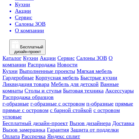
Кухни
Акции
Сервис
Салоны ЗОВ
О компании
Бесплатный
дизайн-проект
Каталог
Кухни
Акции
Сервис
Салоны ЗОВ
О
компании
Распродажа
Новости
Кухни
Выполненные проекты
Мягкая мебель
Гардеробные
Корпусная мебель
Быстрые кухни
Ликвидация товара
Мебель для детской
Ванные
комнаты
Столы и стулья
Бытовая техника
Аксессуары
Распродажа образцов
г-образные
г-образные с островом
п-образные
прямые
прямые с островом
с барной стойкой
с островом
угловые
Бесплатный дизайн-проект
Вызов дизайнера
Доставка
Вызов замерщика
Гарантия
Защита от подделки
Оплата
Рассрочка
Яндекс сплит