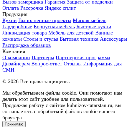
Вызов замерщика
Гарантия
Защита от подделки
Оплата
Рассрочка
Яндекс сплит
Продукция
Кухни
Выполненные проекты
Мягкая мебель
Гардеробные
Корпусная мебель
Быстрые кухни
Ликвидация товара
Мебель для детской
Ванные
комнаты
Столы и стулья
Бытовая техника
Аксессуары
Распродажа образцов
Компания
О компании
Партнеры
Партнерская программа
Дизайнерам
Вопрос-ответ
Отзывы
Информация для
СМИ
©
2026
Все права защищены.
Мы обрабатываем файлы cookie. Они помогают нам
делать этот сайт удобнее для пользователей.
Продолжая работу с сайтом kuhnizov-tatarstan.ru, вы
соглашаетесь с обработкой файлов cookie вашего
браузера.
Принимаю