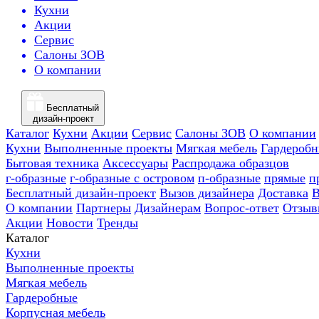
Кухни
Акции
Сервис
Салоны ЗОВ
О компании
Бесплатный
дизайн-проект
Каталог
Кухни
Акции
Сервис
Салоны ЗОВ
О компании
Кухни
Выполненные проекты
Мягкая мебель
Гардероб
Бытовая техника
Аксессуары
Распродажа образцов
г-образные
г-образные с островом
п-образные
прямые
п
Бесплатный дизайн-проект
Вызов дизайнера
Доставка
В
О компании
Партнеры
Дизайнерам
Вопрос-ответ
Отзыв
Акции
Новости
Тренды
Каталог
Кухни
Выполненные проекты
Мягкая мебель
Гардеробные
Корпусная мебель