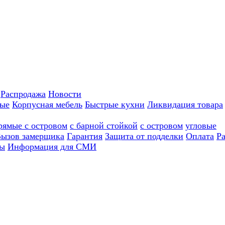
Распродажа
Новости
ные
Корпусная мебель
Быстрые кухни
Ликвидация товара
рямые с островом
с барной стойкой
с островом
угловые
ызов замерщика
Гарантия
Защита от подделки
Оплата
Р
ы
Информация для СМИ