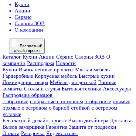
Кухни
Акции
Сервис
Салоны ЗОВ
О компании
Бесплатный
дизайн-проект
Каталог
Кухни
Акции
Сервис
Салоны ЗОВ
О
компании
Распродажа
Новости
Кухни
Выполненные проекты
Мягкая мебель
Гардеробные
Корпусная мебель
Быстрые кухни
Ликвидация товара
Мебель для детской
Ванные
комнаты
Столы и стулья
Бытовая техника
Аксессуары
Распродажа образцов
г-образные
г-образные с островом
п-образные
прямые
прямые с островом
с барной стойкой
с островом
угловые
Бесплатный дизайн-проект
Вызов дизайнера
Доставка
Вызов замерщика
Гарантия
Защита от подделки
Оплата
Рассрочка
Яндекс сплит