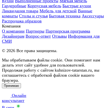
Кухни
Выполненные проекты
Мягкая мебель
Гардеробные
Корпусная мебель
Быстрые кухни
Ликвидация товара
Мебель для детской
Ванные
комнаты
Столы и стулья
Бытовая техника
Аксессуары
Распродажа образцов
Компания
О компании
Партнеры
Партнерская программа
Дизайнерам
Вопрос-ответ
Отзывы
Информация для
СМИ
©
2026
Все права защищены.
Мы обрабатываем файлы cookie. Они помогают нам
делать этот сайт удобнее для пользователей.
Продолжая работу с сайтом kuhnizov-tatarstan.ru, вы
соглашаетесь с обработкой файлов cookie вашего
браузера.
Принимаю
Онлайн
консультант
В сети