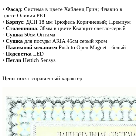
◦
Фасад
: Система в цвете Хайленд Грин; Флавио в
цвете Оливия РЕТ
◦
Корпус
: ДСП 18 мм Трюфель Коричневый; Премиум
◦
Столешница
: 38мм в цвете Кварцит светло-серый
◦
Сушка
50см Оптима
◦
Сушка
для посуды ARIA 45см серый хром
◦
Нажимной механизм
Push to Open Magnet - белый
◦
Подсветка
LED
◦
Петли
Hettich Sensys
Цены носят справочный характер