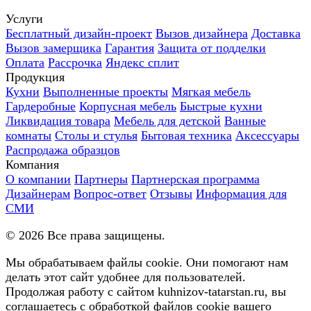
Услуги
Бесплатный дизайн-проект
Вызов дизайнера
Доставка
Вызов замерщика
Гарантия
Защита от подделки
Оплата
Рассрочка
Яндекс сплит
Продукция
Кухни
Выполненные проекты
Мягкая мебель
Гардеробные
Корпусная мебель
Быстрые кухни
Ликвидация товара
Мебель для детской
Ванные
комнаты
Столы и стулья
Бытовая техника
Аксессуары
Распродажа образцов
Компания
О компании
Партнеры
Партнерская программа
Дизайнерам
Вопрос-ответ
Отзывы
Информация для
СМИ
©
2026
Все права защищены.
Мы обрабатываем файлы cookie. Они помогают нам
делать этот сайт удобнее для пользователей.
Продолжая работу с сайтом kuhnizov-tatarstan.ru, вы
соглашаетесь с обработкой файлов cookie вашего