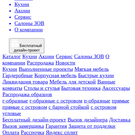
Кухни
Акции
Сервис
Салоны ЗОВ
О компании
Бесплатный
дизайн-проект
Каталог
Кухни
Акции
Сервис
Салоны ЗОВ
О
компании
Распродажа
Новости
Кухни
Выполненные проекты
Мягкая мебель
Гардеробные
Корпусная мебель
Быстрые кухни
Ликвидация товара
Мебель для детской
Ванные
комнаты
Столы и стулья
Бытовая техника
Аксессуары
Распродажа образцов
г-образные
г-образные с островом
п-образные
прямые
прямые с островом
с барной стойкой
с островом
угловые
Бесплатный дизайн-проект
Вызов дизайнера
Доставка
Вызов замерщика
Гарантия
Защита от подделки
Оплата
Рассрочка
Яндекс сплит