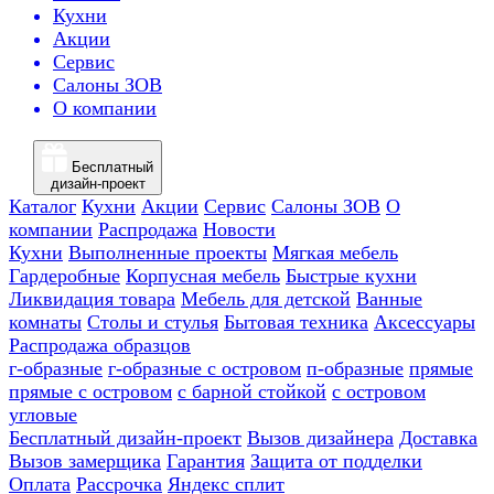
Кухни
Акции
Сервис
Салоны ЗОВ
О компании
Бесплатный
дизайн-проект
Каталог
Кухни
Акции
Сервис
Салоны ЗОВ
О
компании
Распродажа
Новости
Кухни
Выполненные проекты
Мягкая мебель
Гардеробные
Корпусная мебель
Быстрые кухни
Ликвидация товара
Мебель для детской
Ванные
комнаты
Столы и стулья
Бытовая техника
Аксессуары
Распродажа образцов
г-образные
г-образные с островом
п-образные
прямые
прямые с островом
с барной стойкой
с островом
угловые
Бесплатный дизайн-проект
Вызов дизайнера
Доставка
Вызов замерщика
Гарантия
Защита от подделки
Оплата
Рассрочка
Яндекс сплит