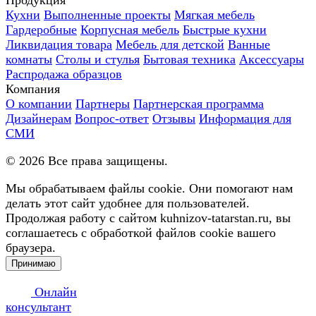
Кухни
Выполненные проекты
Мягкая мебель
Гардеробные
Корпусная мебель
Быстрые кухни
Ликвидация товара
Мебель для детской
Ванные
комнаты
Столы и стулья
Бытовая техника
Аксессуары
Распродажа образцов
Компания
О компании
Партнеры
Партнерская программа
Дизайнерам
Вопрос-ответ
Отзывы
Информация для
СМИ
©
2026
Все права защищены.
Мы обрабатываем файлы cookie. Они помогают нам
делать этот сайт удобнее для пользователей.
Продолжая работу с сайтом kuhnizov-tatarstan.ru, вы
соглашаетесь с обработкой файлов cookie вашего
браузера.
Принимаю
Онлайн
консультант