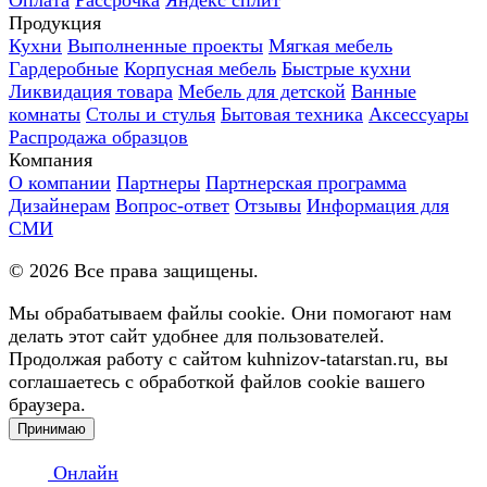
Продукция
Кухни
Выполненные проекты
Мягкая мебель
Гардеробные
Корпусная мебель
Быстрые кухни
Ликвидация товара
Мебель для детской
Ванные
комнаты
Столы и стулья
Бытовая техника
Аксессуары
Распродажа образцов
Компания
О компании
Партнеры
Партнерская программа
Дизайнерам
Вопрос-ответ
Отзывы
Информация для
СМИ
©
2026
Все права защищены.
Мы обрабатываем файлы cookie. Они помогают нам
делать этот сайт удобнее для пользователей.
Продолжая работу с сайтом kuhnizov-tatarstan.ru, вы
соглашаетесь с обработкой файлов cookie вашего
браузера.
Принимаю
Онлайн