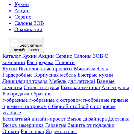
Кухни
Акции
Сервис
Салоны ЗОВ
О компании
Бесплатный
дизайн-проект
Каталог
Кухни
Акции
Сервис
Салоны ЗОВ
О
компании
Распродажа
Новости
Кухни
Выполненные проекты
Мягкая мебель
Гардеробные
Корпусная мебель
Быстрые кухни
Ликвидация товара
Мебель для детской
Ванные
комнаты
Столы и стулья
Бытовая техника
Аксессуары
Распродажа образцов
г-образные
г-образные с островом
п-образные
прямые
прямые с островом
с барной стойкой
с островом
угловые
Бесплатный дизайн-проект
Вызов дизайнера
Доставка
Вызов замерщика
Гарантия
Защита от подделки
Оплата
Рассрочка
Яндекс сплит