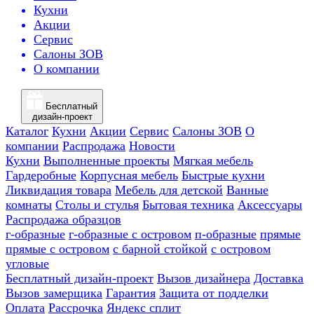
Кухни
Акции
Сервис
Салоны ЗОВ
О компании
Бесплатный
дизайн-проект
Каталог
Кухни
Акции
Сервис
Салоны ЗОВ
О
компании
Распродажа
Новости
Кухни
Выполненные проекты
Мягкая мебель
Гардеробные
Корпусная мебель
Быстрые кухни
Ликвидация товара
Мебель для детской
Ванные
комнаты
Столы и стулья
Бытовая техника
Аксессуары
Распродажа образцов
г-образные
г-образные с островом
п-образные
прямые
прямые с островом
с барной стойкой
с островом
угловые
Бесплатный дизайн-проект
Вызов дизайнера
Доставка
Вызов замерщика
Гарантия
Защита от подделки
Оплата
Рассрочка
Яндекс сплит