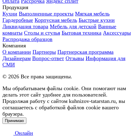
Оплата
Рассрочка
Яндекс сплит
Продукция
Кухни
Выполненные проекты
Мягкая мебель
Гардеробные
Корпусная мебель
Быстрые кухни
Ликвидация товара
Мебель для детской
Ванные
комнаты
Столы и стулья
Бытовая техника
Аксессуары
Распродажа образцов
Компания
О компании
Партнеры
Партнерская программа
Дизайнерам
Вопрос-ответ
Отзывы
Информация для
СМИ
©
2026
Все права защищены.
Мы обрабатываем файлы cookie. Они помогают нам
делать этот сайт удобнее для пользователей.
Продолжая работу с сайтом kuhnizov-tatarstan.ru, вы
соглашаетесь с обработкой файлов cookie вашего
браузера.
Принимаю
Онлайн