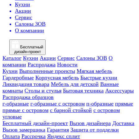
Кухни
Акции
Сервис
Салоны ЗОВ
О компании
Бесплатный
дизайн-проект
Каталог
Кухни
Акции
Сервис
Салоны ЗОВ
О
компании
Распродажа
Новости
Кухни
Выполненные проекты
Мягкая мебель
Гардеробные
Корпусная мебель
Быстрые кухни
Ликвидация товара
Мебель для детской
Ванные
комнаты
Столы и стулья
Бытовая техника
Аксессуары
Распродажа образцов
г-образные
г-образные с островом
п-образные
прямые
прямые с островом
с барной стойкой
с островом
угловые
Бесплатный дизайн-проект
Вызов дизайнера
Доставка
Вызов замерщика
Гарантия
Защита от подделки
Оплата
Рассрочка
Яндекс сплит