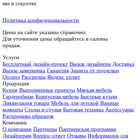
мы в соцсетях
Политика конфиденциальности
Цены на сайте указаны справочно.
Для уточнения цены обращайтесь в салоны
продаж.
Услуги
Бесплатный дизайн-проект
Вызов дизайнера
Доставка
Вызов замерщика
Гарантия
Защита от подделки
Оплата
Рассрочка
Яндекс сплит
Продукция
Кухни
Выполненные проекты
Мягкая мебель
Гардеробные
Корпусная мебель
Быстрые кухни
Ликвидация товара
Мебель для детской
Ванные
комнаты
Столы и стулья
Бытовая техника
Аксессуары
Распродажа образцов
Компания
О компании
Партнеры
Партнерская программа
Дизайнерам
Вопрос-ответ
Отзывы
Информация для