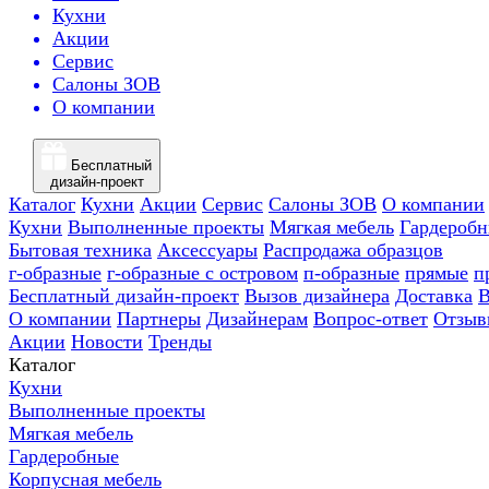
Кухни
Акции
Сервис
Салоны ЗОВ
О компании
Бесплатный
дизайн-проект
Каталог
Кухни
Акции
Сервис
Салоны ЗОВ
О компании
Кухни
Выполненные проекты
Мягкая мебель
Гардероб
Бытовая техника
Аксессуары
Распродажа образцов
г-образные
г-образные с островом
п-образные
прямые
п
Бесплатный дизайн-проект
Вызов дизайнера
Доставка
В
О компании
Партнеры
Дизайнерам
Вопрос-ответ
Отзыв
Акции
Новости
Тренды
Каталог
Кухни
Выполненные проекты
Мягкая мебель
Гардеробные
Корпусная мебель