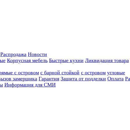
Распродажа
Новости
ные
Корпусная мебель
Быстрые кухни
Ликвидация товара
рямые с островом
с барной стойкой
с островом
угловые
ызов замерщика
Гарантия
Защита от подделки
Оплата
Р
ы
Информация для СМИ