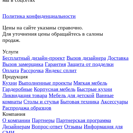
Политика конфиденциальности
Цены на сайте указаны справочно.
Для уточнения цены обращайтесь в салоны
продаж.
Услуги
Бесплатный дизайн-проект
Вызов дизайнера
Доставка
Вызов замерщика
Гарантия
Защита от подделки
Оплата
Рассрочка
Яндекс сплит
Продукция
Кухни
Выполненные проекты
Мягкая мебель
Гардеробные
Корпусная мебель
Быстрые кухни
Ликвидация товара
Мебель для детской
Ванные
комнаты
Столы и стулья
Бытовая техника
Аксессуары
Распродажа образцов
Компания
О компании
Партнеры
Партнерская программа
Дизайнерам
Вопрос-ответ
Отзывы
Информация для
СМИ