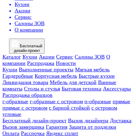
Кухни
Акции
Сервис
Салоны ЗОВ
О компании
Бесплатный
дизайн-проект
Каталог
Кухни
Акции
Сервис
Салоны ЗОВ
О
компании
Распродажа
Новости
Кухни
Выполненные проекты
Мягкая мебель
Гардеробные
Корпусная мебель
Быстрые кухни
Ликвидация товара
Мебель для детской
Ванные
комнаты
Столы и стулья
Бытовая техника
Аксессуары
Распродажа образцов
г-образные
г-образные с островом
п-образные
прямые
прямые с островом
с барной стойкой
с островом
угловые
Бесплатный дизайн-проект
Вызов дизайнера
Доставка
Вызов замерщика
Гарантия
Защита от подделки
Оплата
Рассрочка
Яндекс сплит