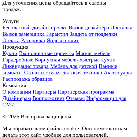
Для уточнения цены обращайтесь в салоны
продаж.
Услуги
Бесплатный дизайн-проект
Вызов дизайнера
Доставка
Вызов замерщика
Гарантия
Защита от подделки
Оплата
Рассрочка
Яндекс сплит
Продукция
Кухни
Выполненные проекты
Мягкая мебель
Гардеробные
Корпусная мебель
Быстрые кухни
Ликвидация товара
Мебель для детской
Ванные
комнаты
Столы и стулья
Бытовая техника
Аксессуары
Распродажа образцов
Компания
О компании
Партнеры
Партнерская программа
Дизайнерам
Вопрос-ответ
Отзывы
Информация для
СМИ
©
2026
Все права защищены.
Мы обрабатываем файлы cookie. Они помогают нам
делать этот сайт удобнее для пользователей.