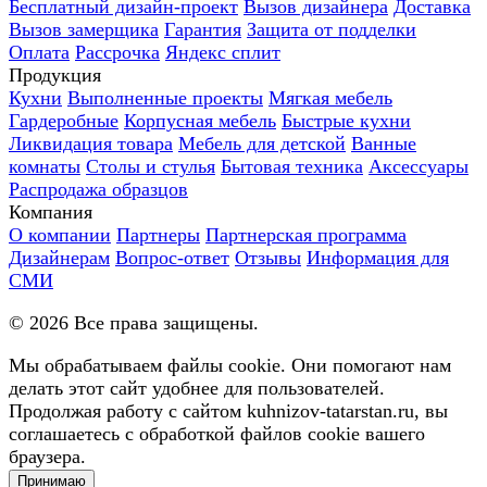
Бесплатный дизайн-проект
Вызов дизайнера
Доставка
Вызов замерщика
Гарантия
Защита от подделки
Оплата
Рассрочка
Яндекс сплит
Продукция
Кухни
Выполненные проекты
Мягкая мебель
Гардеробные
Корпусная мебель
Быстрые кухни
Ликвидация товара
Мебель для детской
Ванные
комнаты
Столы и стулья
Бытовая техника
Аксессуары
Распродажа образцов
Компания
О компании
Партнеры
Партнерская программа
Дизайнерам
Вопрос-ответ
Отзывы
Информация для
СМИ
©
2026
Все права защищены.
Мы обрабатываем файлы cookie. Они помогают нам
делать этот сайт удобнее для пользователей.
Продолжая работу с сайтом kuhnizov-tatarstan.ru, вы
соглашаетесь с обработкой файлов cookie вашего
браузера.
Принимаю