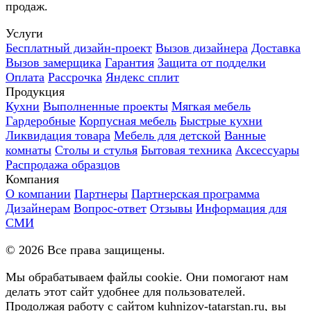
продаж.
Услуги
Бесплатный дизайн-проект
Вызов дизайнера
Доставка
Вызов замерщика
Гарантия
Защита от подделки
Оплата
Рассрочка
Яндекс сплит
Продукция
Кухни
Выполненные проекты
Мягкая мебель
Гардеробные
Корпусная мебель
Быстрые кухни
Ликвидация товара
Мебель для детской
Ванные
комнаты
Столы и стулья
Бытовая техника
Аксессуары
Распродажа образцов
Компания
О компании
Партнеры
Партнерская программа
Дизайнерам
Вопрос-ответ
Отзывы
Информация для
СМИ
©
2026
Все права защищены.
Мы обрабатываем файлы cookie. Они помогают нам
делать этот сайт удобнее для пользователей.
Продолжая работу с сайтом kuhnizov-tatarstan.ru, вы