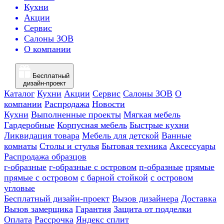
Кухни
Акции
Сервис
Салоны ЗОВ
О компании
Бесплатный
дизайн-проект
Каталог
Кухни
Акции
Сервис
Салоны ЗОВ
О
компании
Распродажа
Новости
Кухни
Выполненные проекты
Мягкая мебель
Гардеробные
Корпусная мебель
Быстрые кухни
Ликвидация товара
Мебель для детской
Ванные
комнаты
Столы и стулья
Бытовая техника
Аксессуары
Распродажа образцов
г-образные
г-образные с островом
п-образные
прямые
прямые с островом
с барной стойкой
с островом
угловые
Бесплатный дизайн-проект
Вызов дизайнера
Доставка
Вызов замерщика
Гарантия
Защита от подделки
Оплата
Рассрочка
Яндекс сплит