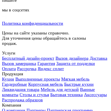
пишите
мы в соцсетях
Политика конфиденциальности
Цены на сайте указаны справочно.
Для уточнения цены обращайтесь в салоны
продаж.
Услуги
Бесплатный дизайн-проект
Вызов дизайнера
Доставка
Вызов замерщика
Гарантия
Защита от подделки
Оплата
Рассрочка
Яндекс сплит
Продукция
Кухни
Выполненные проекты
Мягкая мебель
Гардеробные
Корпусная мебель
Быстрые кухни
Ликвидация товара
Мебель для детской
Ванные
комнаты
Столы и стулья
Бытовая техника
Аксессуары
Распродажа образцов
Компания
О компании
Партнеры
Партнерская программа