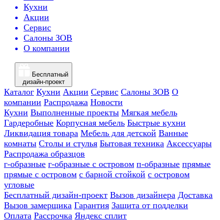
Кухни
Акции
Сервис
Салоны ЗОВ
О компании
Бесплатный
дизайн-проект
Каталог
Кухни
Акции
Сервис
Салоны ЗОВ
О
компании
Распродажа
Новости
Кухни
Выполненные проекты
Мягкая мебель
Гардеробные
Корпусная мебель
Быстрые кухни
Ликвидация товара
Мебель для детской
Ванные
комнаты
Столы и стулья
Бытовая техника
Аксессуары
Распродажа образцов
г-образные
г-образные с островом
п-образные
прямые
прямые с островом
с барной стойкой
с островом
угловые
Бесплатный дизайн-проект
Вызов дизайнера
Доставка
Вызов замерщика
Гарантия
Защита от подделки
Оплата
Рассрочка
Яндекс сплит